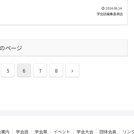
2014.06.14
学会誌編集委員会
のページ
次
5
6
7
8
へ
会案内
学会誌
学会賞
イベント
学会大会
団体会員
リン