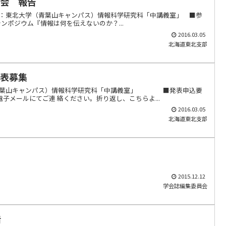
究会 報告
0から■場所：東北大学（青葉山キャンパス）情報科学研究科「中講義室」 ■参
シンポジウム『情報は何を伝えないのか？...
2016.03.05
北海道東北支部
発表募集
北大学（青葉山キャンパス）情報科学研究科「中講義室」 ■発表申込要
電子メールにてご連 絡ください。折り返し、こちらよ...
2016.03.05
北海道東北支部
2015.12.12
学会誌編集委員会
告