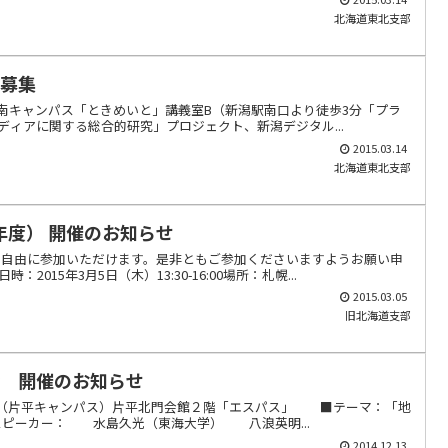
北海道東北支部
者募集
大学駅南キャンパス「ときめいと」講義室B（新潟駅南口より徒歩3分「プラ
ィアに関する総合的研究」プロジェクト、新潟デジタル...
2015.03.14
北海道東北支部
年度） 開催のお知らせ
も自由に参加いただけます。是非ともご参加くださいますようお願い申
15年3月5日（木）13:30-16:00場所：札幌...
2015.03.05
旧北海道支部
会 開催のお知らせ
場：東北大学（片平キャンパス）片平北門会館２階「エスパス」 ■テーマ：「地
スピーカー： 水島久光（東海大学） 八浪英明...
2014.12.13