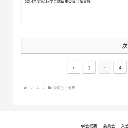
2014年度第1回学会誌編集委員会議事録
次
前
1
…
4
へ
ホーム
委員会・支部
学会概要
委員会
入