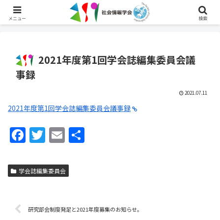
English
メニュー
検索
2021年度第1回学会誌編集委員会議
事録
2021.07.11
2021年度第1回学会誌編集委員会議事録
F
T
E
共
a
w
m
有
c
itt
ai
学会誌編集委員会
e
er
l
b
o
研究部会制度発足と2021年度募集のお知らせ。