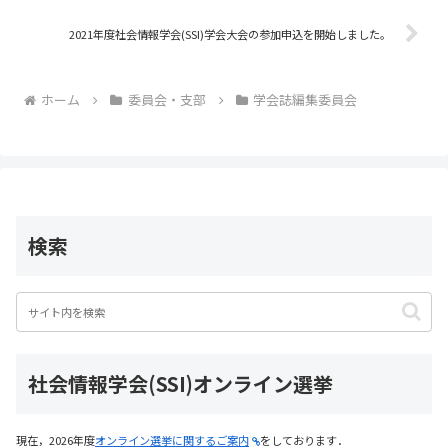
o
2021年度社会情報学会(SSI)学会大会の参加申込を開始しました。
k
ホーム
委員会・支部
学会誌編集委員会
検索
社会情報学会(SSI)オンライン選挙
現在，2026年度
オンライン選挙に関するご案内
をしております．