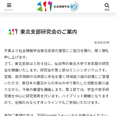
English
メニュー
検索
東北支部研究会のご案内
2024.03.06
平素より社会情報学会東北支部の運営にご協力を賜り、厚く御礼
申し上げます。
さて、東北支部は３月９日に、仙台市の東北大学で本年度の研究
会を開催いたします。研究会の第１部はミニシンポジウムです。
宮城、岩手両県の沿岸部に本社を置く地域紙３紙の記者にご登壇
いただき、東日本大震災からの歩みの中で果たした役割を振り返
りながら、今後の展望を議論します。第２部では、学生や若手研
究者を中心に研究発表を行います。ハイブリット開催となります
ので、会場のみならずオンラインでもご参加いただけます。
参加ご希望の方は、下記Googleフォームからお申込みください。