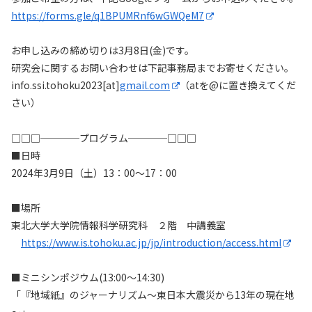
https://forms.gle/q1BPUMRnf6wGWQeM7
お申し込みの締め切りは3月8日(金)です。
研究会に関するお問い合わせは下記事務局までお寄せください。
info.ssi.tohoku2023[at]
gmail.com
（atを@に置き換えてくだ
さい）
□□□────プログラム────□□□
■日時
2024年3月9日（土）13：00～17：00
■場所
東北大学大学院情報科学研究科 ２階 中講義室
https://www.is.tohoku.ac.jp/jp/introduction/access.html
■ミニシンポジウム(13:00～14:30)
「『地域紙』のジャーナリズム～東日本大震災から13年の現在地
～」