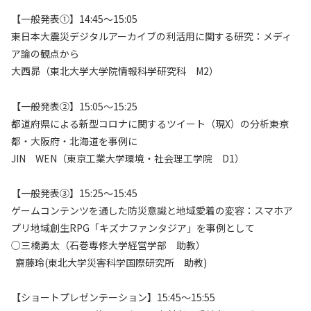
【一般発表①】14:45～15:05
東日本大震災デジタルアーカイブの利活用に関する研究：メディ
ア論の観点から
大西昴（東北大学大学院情報科学研究科 M2）
【一般発表②】15:05～15:25
都道府県による新型コロナに関するツイート（現X）の分析――東京
都・大阪府・北海道を事例に
JIN WEN（東京工業大学環境・社会理工学院 D1）
【一般発表③】15:25～15:45
ゲームコンテンツを通した防災意識と地域愛着の変容：スマホア
プリ地域創生RPG「キズナファンタジア」を事例として
○三橋勇太（石巻専修大学経営学部 助教）
齋藤玲(東北大学災害科学国際研究所 助教)
【ショートプレゼンテーション】15:45～15:55