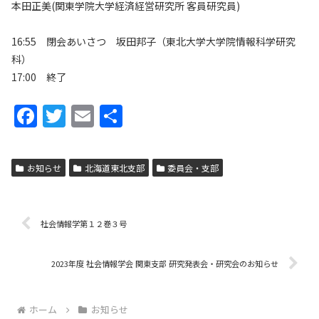
本田正美(関東学院大学経済経営研究所 客員研究員)
16:55 閉会あいさつ 坂田邦子（東北大学大学院情報科学研究
科）
17:00 終了
F
T
E
共
a
w
m
有
c
itt
ai
お知らせ
北海道東北支部
委員会・支部
e
er
l
b
o
社会情報学第１２巻３号
o
2023年度 社会情報学会 関東支部 研究発表会・研究会のお知らせ
k
ホーム
お知らせ