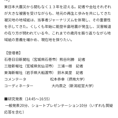
東日本大震災から間もなく１３年を迎える。記者や会社それぞれ
が大きな被害を受けながらも、地元の再生と歩みを共にしてきた
被災地の地域紙は、当事者ジャーナリズムを体現し、その重要性
を示してきた。くしくも年始に能登半島地震が発生し、災害報道
の在り方が問われている今、これまでの歳月を振り返りながら地
域紙の意義を確かめ、現在地を探りたい。
【登壇者】
石巻日日新聞社（宮城県石巻市）熊谷利勝 記者
三陸新報社（宮城県気仙沼市） 三浦一樹 記者
東海新報社（岩手県大船渡市） 鈴木英里 記者
コメンテータ 松本恭幸（摂南大学）
コーディネーター 大内斎之（新潟経営大学）
■研究発表（14:45～16:55）
一般発表20分、ショートプレゼンテーション10分（いずれも質疑
応答を含む）