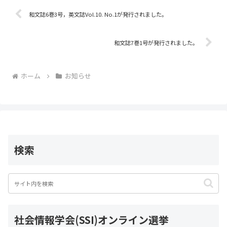
b
o
和文誌6巻3号，英文誌Vol.10. No.1が発行されました。
o
和文誌7巻1号が発行されました。
k
ホーム
お知らせ
検索
社会情報学会(SSI)オンライン選挙