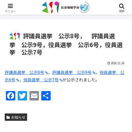
English
メニュー
検索
評議員選挙 公示8号， 評議員選
挙 公示9号，役員選挙 公示6号，役員選
挙 公示7号
2018.11.16
評議員選挙 公示8号
，
評議員選挙 公示9号
，
役員選挙 公
示6号
，
役員選挙 公示7号
が公示されました。
F
T
E
共
a
w
m
有
c
itt
ai
お知らせ
e
er
l