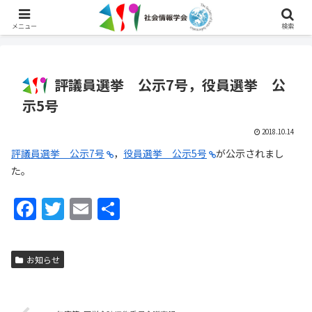
English
メニュー
検索
評議員選挙 公示7号，役員選挙 公
示5号
2018.10.14
評議員選挙 公示7号
，
役員選挙 公示5号
が公示されまし
た。
F
T
E
共
a
w
m
有
c
itt
ai
お知らせ
e
er
l
b