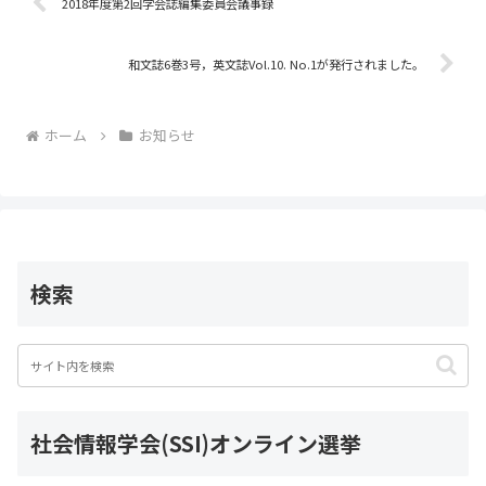
o
2018年度第2回学会誌編集委員会議事録
o
和文誌6巻3号，英文誌Vol.10. No.1が発行されました。
k
ホーム
お知らせ
検索
社会情報学会(SSI)オンライン選挙