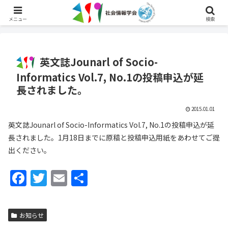
English
メニュー
検索
英文誌Jounarl of Socio-
Informatics Vol.7, No.1の投稿申込が延
長されました。
2015.01.01
英文誌Jounarl of Socio-Informatics Vol.7, No.1の投稿申込が延
長されました。1月18日までに原稿と投稿申込用紙をあわせてご提
出ください。
F
T
E
共
a
w
m
有
c
itt
ai
お知らせ
e
er
l