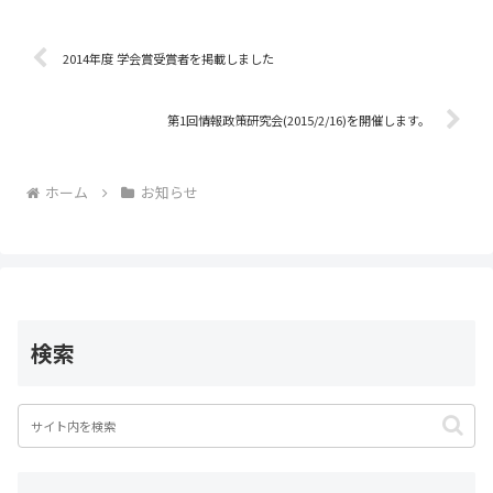
b
o
2014年度 学会賞受賞者を掲載しました
o
第1回情報政策研究会(2015/2/16)を開催します。
k
ホーム
お知らせ
検索