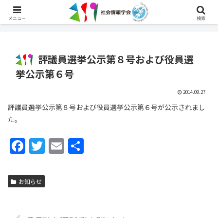
English
メニュー
検索
評議員選挙公示第８号および役員選
挙公示第６号
2014.09.27
評議員選挙公示第８号および役員選挙公示第６号が公示されまし
た。
F
T
E
共
a
w
m
有
c
itt
ai
お知らせ
e
er
l
b