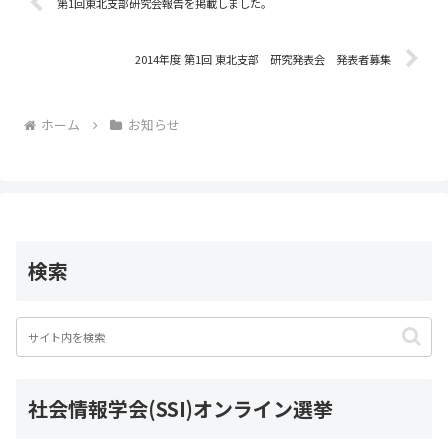
o
第1回東北支部研究会報告を掲載しました。
o
2014年度 第1回 東北支部 研究発表会 発表者募集
k
ホーム
お知らせ
検索
社会情報学会(SSI)オンライン選挙