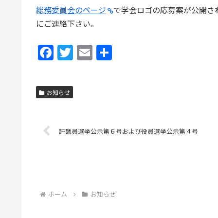
総務委員会のページ
で学会ロゴの応募案が公開さ
にご連絡下さい。
F
T
E
共
a
w
m
有
c
itt
ai
お知らせ
e
er
l
b
o
評議員選挙公示第６号および役員選挙公示第４号
o
k
ホーム
お知らせ