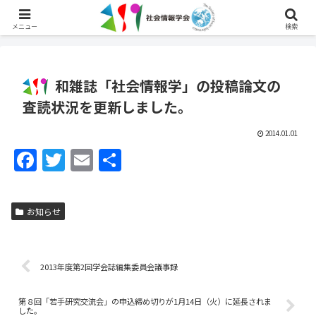
English
メニュー
検索
和雑誌「社会情報学」の投稿論文の
査読状況を更新しました。
2014.01.01
F
T
E
共
a
w
m
有
c
itt
ai
お知らせ
e
er
l
b
o
2013年度第2回学会誌編集委員会議事録
o
第８回「若手研究交流会」の申込締め切りが1月14日（火）に延長されま
した。