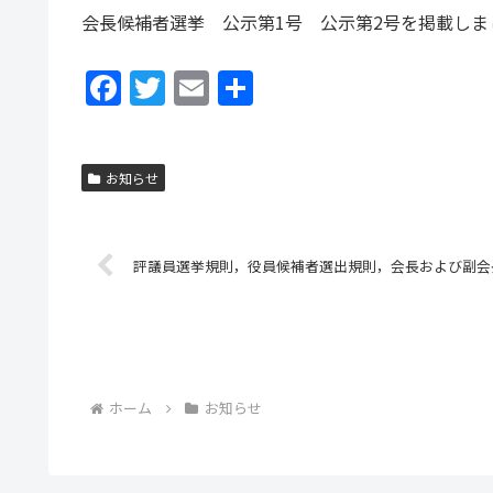
会長候補者選挙 公示第1号 公示第2号を掲載しま
F
T
E
共
a
w
m
有
c
itt
ai
お知らせ
e
er
l
b
o
評議員選挙規則，役員候補者選出規則，会長および副会
o
k
ホーム
お知らせ