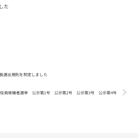
した
長選出規則を制定しました
役員候補者選挙 公示第1号 公示第2号 公示第3号 公示第4号