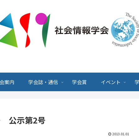
会案内
学会誌・通信
学会賞
イベント
 公示第2号
2013.01.01