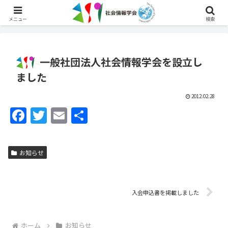
English
メニュー
検索
一般社団法人社会情報学会を設立し
ました
2012.02.28
F
T
E
共
a
w
m
有
c
itt
ai
お知らせ
e
er
l
b
o
入会申込書を掲載しました
o
ホーム
お知らせ