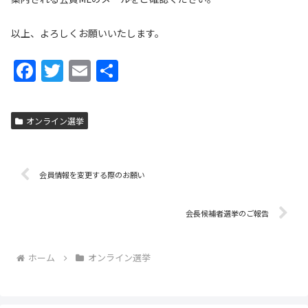
以上、よろしくお願いいたします。
F
T
E
共
a
w
m
有
c
itt
ai
オンライン選挙
e
er
l
b
o
会員情報を変更する際のお願い
o
会長候補者選挙のご報告
k
ホーム
オンライン選挙