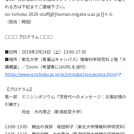
れる方は下記までご連絡下さい。
ssi-tohoku-2020-stuff[@]human.niigata-u.ac.jp []トル
（担当：岡田）
□□□ プログラム □□□
■日時：2019年3月14日（土）13:00-17:30
■場所：東北大学（青葉山キャンパス）情報科学研究科２階「大
講義室」／Zoom（希望者にはURLを送付）
https://www.is.tohoku.ac.jp/jp/introduction/access.html
【プログラム】
第一部 ミニシンポジウム『次世代へのメッセージ：災害記憶の
引継ぎ』
司会 大内斎之（新潟経営大学）
13:00-13:05 開会の挨拶 坂田邦子（東北大学情報科学研究科）