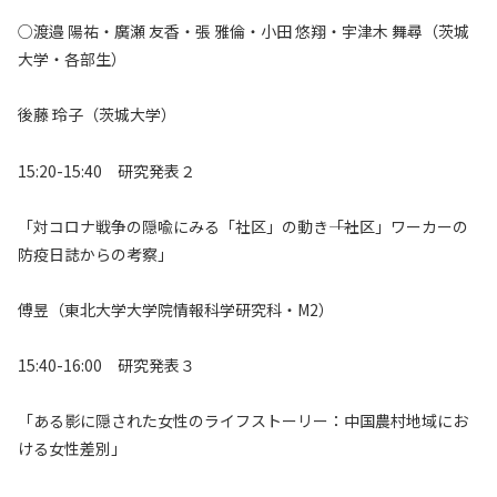
○渡邉 陽祐・廣瀬 友香・張 雅倫・小田 悠翔・宇津木 舞尋（茨城
大学・各部生）
後藤 玲子（茨城大学）
15:20-15:40 研究発表２
「対コロナ戦争の隠喩にみる「社区」の動き――「社区」ワーカーの
防疫日誌からの考察」
傅昱（東北大学大学院情報科学研究科・M2）
15:40-16:00 研究発表３
「ある影に隠された女性のライフストーリー：中国農村地域にお
ける女性差別」