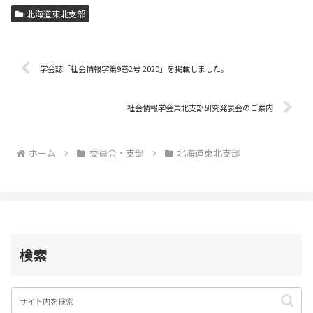
c
itt
ai
北海道東北支部
e
er
l
b
o
学会誌「社会情報学第9巻2号 2020」を掲載しました。
o
社会情報学会東北支部研究発表会のご案内
k
ホーム
委員会・支部
北海道東北支部
検索