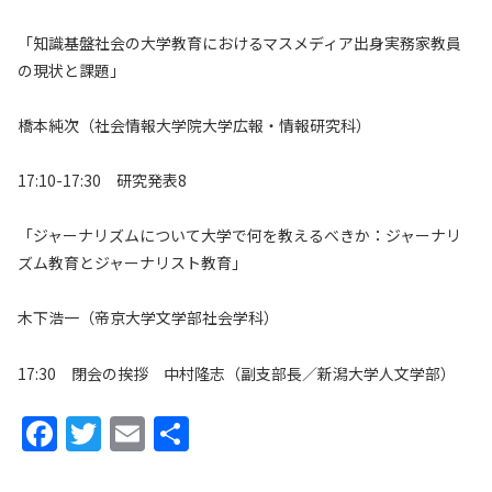
「知識基盤社会の大学教育におけるマスメディア出身実務家教員
の現状と課題」
橋本純次（社会情報大学院大学広報・情報研究科）
17:10-17:30 研究発表8
「ジャーナリズムについて大学で何を教えるべきか：ジャーナリ
ズム教育とジャーナリスト教育」
木下浩一（帝京大学文学部社会学科）
17:30 閉会の挨拶 中村隆志（副支部長／新潟大学人文学部）
F
T
E
共
a
w
m
有