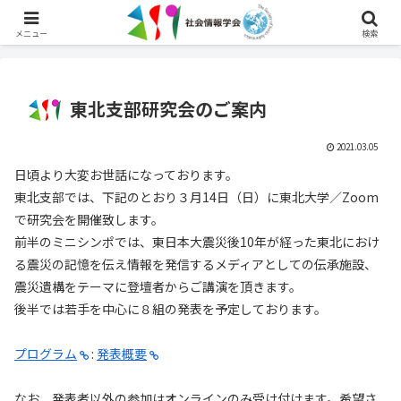
English
メニュー
検索
東北支部研究会のご案内
2021.03.05
日頃より大変お世話になっております。
東北支部では、下記のとおり３月14日（日）に東北大学／Zoom
で研究会を開催致します。
前半のミニシンポでは、東日本大震災後10年が経った東北におけ
る震災の記憶を伝え情報を発信するメディアとしての伝承施設、
震災遺構をテーマに登壇者からご講演を頂きます。
後半では若手を中心に８組の発表を予定しております。
プログラム
:
発表概要
なお、発表者以外の参加はオンラインのみ受け付けます。希望さ