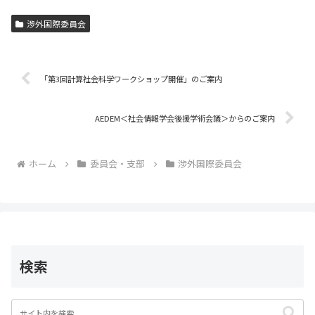
c
itt
ai
渉外国際委員会
e
er
l
b
o
「第3回計算社会科学ワークショップ開催」のご案内
o
AEDEM＜社会情報学会後援学術会議＞からのご案内
k
ホーム
委員会・支部
渉外国際委員会
検索