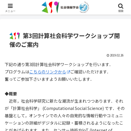
English
メニュー
検索
第3回計算社会科学ワークショップ開
催のご案内
2019.02.26
下記の通り第3回計算社会科学ワークショップを行います．
プログラムは
こちらのリンクから
ご確認いただけます．
奮ってご参加下さいますようお願いいたします．
◆概要
近年，社会科学研究に新たな潮流が生まれつつあります．それ
が「計算社会科学」 (Computational Social Science) です．その
基盤として，オンラインでの人々の自発的な情報行動やコミュニ
ケーションの詳細がデジタルに記録・蓄積されるようになったこ
とがあげられます．また，センサー技術やIoT (Internet of