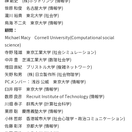
榊 剛史 (株)ホットリンク (情報学)
笹原 和俊 名古屋大学 (情報学)
瀧川 裕貴 東北大学 (社会学)
鳥海 不二夫 東京大学 (情報学)
顧問：
Michael Macy Cornell University(Computational social
science)
寺野 隆雄 東京工業大学 (社会シミュレーション)
中井 豊 芝浦工業大学 (数理社会学)
増田 直紀 ブリストル大学 (複雑ネットワーク)
矢野 和男 (株) 日立製作所 (社会物理学)
PCメンバー： 浅谷 公威 東京大学 (情報学)
臼井 翔平 東京大学 (情報学)
数原 良彦 Recruit Institute of Technology (情報学)
川畑 泰子 群馬大学 (計算社会科学)
栗原 聡 慶應義塾大学 (情報学)
小林 哲郎 香港城市大学 (社会心理学・政治コミュニケーション)
佐藤 彰洋 京都大学 (情報学)