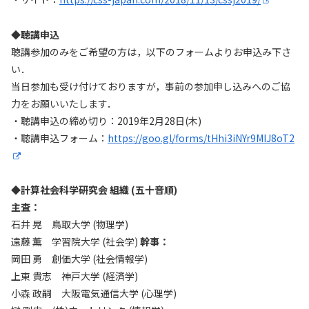
◆聴講申込
聴講参加のみをご希望の方は，以下のフォームよりお申込み下さ
い．
当日参加も受け付けておりますが，事前の参加申し込みへのご協
力をお願いいたします．
・聴講申込の締め切り：2019年2月28日(木)
・聴講申込フォーム：
https://goo.gl/forms/tHhi3iNYr9MIJ8oT2
◆計算社会科学研究会 組織 (五十音順)
主査：
石井 晃 鳥取大学 (物理学)
遠藤 薫 学習院大学 (社会学)
幹事：
岡田 勇 創価大学 (社会情報学)
上東 貴志 神戸大学 (経済学)
小森 政嗣 大阪電気通信大学 (心理学)