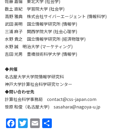
佐藤 嘉倫 東北大学 (社会学)
数土 直紀 学習院大学 (社会学)
高野 雅典 株式会社サイバーエージェント (情報科学)
武田 英明 国立情報学研究所 (情報学)
三浦 麻子 関西学院大学 (社会心理学)
水野 貴之 国立情報学研究所 (経済物理学)
水野 誠 明治大学 (マーケティング)
吉田 光男 豊橋技術科学大学 (情報学)
◆共催
名古屋大学大学院情報学研究科
神戸大学計算社会科学研究センター
◆問い合わせ先
計算社会科学事務局 contact@css-japan.com
笹原 和俊（名古屋大学) sasahara@nagoya-u.jp
F
T
E
共
a
w
m
有