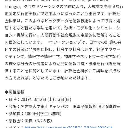
Things)，クラウドソーシングの発達により，大規模で高密度な行
動測定や行動実験ができるようになったことも重要です．計算社
会科学は，このようなビッグデータを情報技術によって取得・処
理するなど新たな手法を用いて，分析・モデル化・シミュレーシ
ョン・実験を行い，人間行動や社会現象を定量的に理解すること
を目的としています． 本ワークショップは，日本での計算社会
科学の普及と発展を目指し，社会学や社会心理学，経済学やマー
ケティング，情報学や情報工学，物理学やネットワーク科学など
の様々な分野の研究者により活発に情報共有・議論を行う場を提
供することを目的としています．計算社会科学にご興味をお持ち
の方であれば，どなたでもご参加いただけます．
◆開催要領
・日時：2019年3月2日 (土)，3日(日)
・会場：名古屋大学東山キャンパス IB電子情報館 IB015講義室
・参加費：1000円 (学生は無料)
・懇親会：実費（3/2の夜）
・サイト：
https://css-japan.com/2018/11/13/cssj2019/