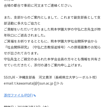
会場の都合で事前に河又までご連絡ください。
また、支部からのご案内としまして、これまで副支部長として支
部活動に多大なご協力と
ご貢献をいただいておりました熊本学園大学の守弘仁志先生が昨
年秋口にご逝去されました。
ご冥福をお祈りするとともに、熊本学園大学社会関係学会から
『社会関係研究』（守弘仁志教授追悼号）への原稿募集のお知ら
せが出されております。
守弘先生とご親交のあられた本学会会員の方々とも情報を共有さ
せていただきたく、添付の通りご案内申し上げます。
SSI九州・沖縄支部長 河又貴洋（長崎県立大学シーボルト校）
email: t.kawamata[@]sun.ac.jp []トル
添付ファイル(PDF)
開催日：2019年2月13日（木）