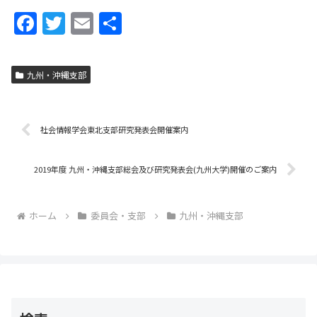
F
T
E
共
a
w
m
有
c
itt
ai
九州・沖縄支部
e
er
l
b
o
社会情報学会東北支部研究発表会開催案内
o
2019年度 九州・沖縄支部総会及び研究発表会(九州大学)開催のご案内
k
ホーム
委員会・支部
九州・沖縄支部