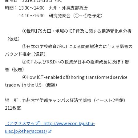
時間： 13:30～14:00 九州・沖縄支部総会
14:10～16:30 研究発表会（①～④を予定）
①世界179カ国・地域のICT普及に関する構造変化点分析
（仮題）
②日本の学校教育がICTによる問題解決力に与える影響の
バウンド推定（仮題）
③ICTおよびR&Dへの投資が日本の経済成長に及ぼす影
響（仮題）
④How ICT-enabled offshoring transformed service
trade with the U.S.（仮題）
場 所：九州大学伊都キャンパス経済学部棟（イースト2号館）
211教室
（アクセスマップ）http://www.econ.kyushu-
u.ac.jp/other/access/