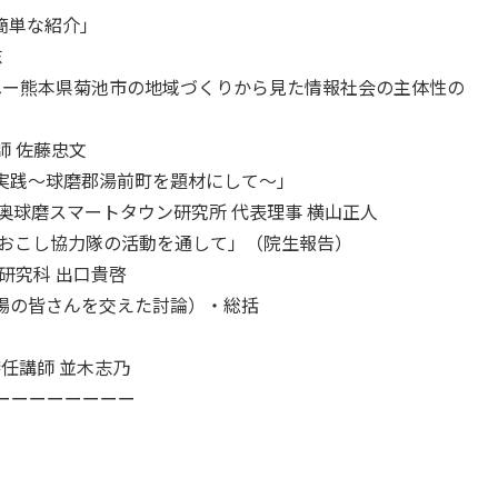
簡単な紹介」
志
ch)へー熊本県菊池市の地域づくりから見た情報社会の主体性の
 佐藤忠文
実践～球磨郡湯前町を題材にして～」
奥球磨スマートタウン研究所 代表理事 横山正人
域おこし協力隊の活動を通して」（院生報告）
究科 出口貴啓
場の皆さんを交えた討論）・総括
任講師 並木志乃
ーーーーーーーー