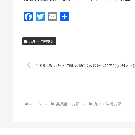
F
T
E
共
a
w
m
有
c
itt
ai
九州・沖縄支部
e
er
l
b
o
2019年度 九州・沖縄支部総会及び研究発表会(九州大学
o
k
ホーム
委員会・支部
九州・沖縄支部