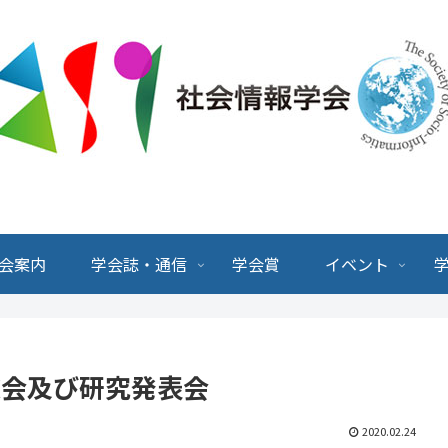
会案内
学会誌・通信
学会賞
イベント
部総会及び研究発表会
2020.02.24