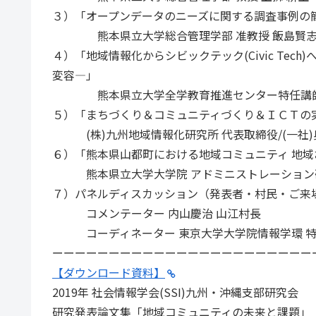
３）「オープンデータのニーズに関する調査事例の
熊本県立大学総合管理学部 准教授 飯島賢
４）「地域情報化からシビックテック(Civic Te
変容―」
熊本県立大学全学教育推進センター特任講師
５）「まちづくり＆コミュニティづくり＆ＩＣＴの
(株)九州地域情報化研究所 代表取締役/(一社)
６）「熊本県山都町における地域コミュニティ 地
熊本県立大学大学院 アドミニストレーション研
７）パネルディスカッション（発表者・村民・ご来
コメンテーター 内山慶治 山江村長
コーディネーター 東京大学大学院情報学環 特
ーーーーーーーーーーーーーーーーーーーーーーー
【ダウンロード資料】
2019年 社会情報学会(SSI)九州・沖縄支部研究会
研究発表論文集「地域コミュニティの未来と課題」