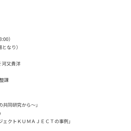
3:00）
場となり）
 河又貴洋
整課
の共同研究から～」
乃
ジェクトＫＵＭＡＪＥＣＴの事例」