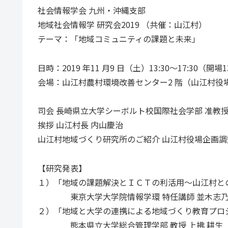
社会情報学会 九州・沖縄支部
地域社会情報学 研究会2019 （共催：山江村）
テーマ：「地域コミュニティの課題と未来」
日時：2019 年11 月9 日（土）13:30～17:30（開場1
会場：山江村農村環境改善センター2 階（山江村役
司会 長崎県立大学シーボルト校国際社会学部 准教授
挨拶 山江村長 内山慶治
山江村地域づくり研究所のご紹介 山江村役場企画調
【研究発表】
１）「地域の課題解決とＩＣＴの利活用～山江村と
東京大学大学院情報学環 特任講師 並木志
２）「地域と大学の連携による地域づくり教育プロ
熊本県立大学総合管理学部 教授 上拂 耕生