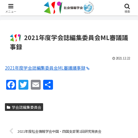
English
メニュー
検索
2021年度学会誌編集委員会ML審議議
事録
2021.12.22
2021年度学会誌編集委員会ML審議議事録
F
T
E
共
a
w
m
有
c
itt
ai
学会誌編集委員会
e
er
l
b
o
2021年度社会情報学会中国・四国支部第1回研究発表会