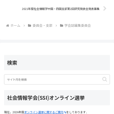
o
2021年度社会情報学中国・四国支部第2回研究発表会発表募集
k
ホーム
委員会・支部
学会誌編集委員会
検索
社会情報学会(SSI)オンライン選挙
現在，2026年度
オンライン選挙に関するご案内
をしております．