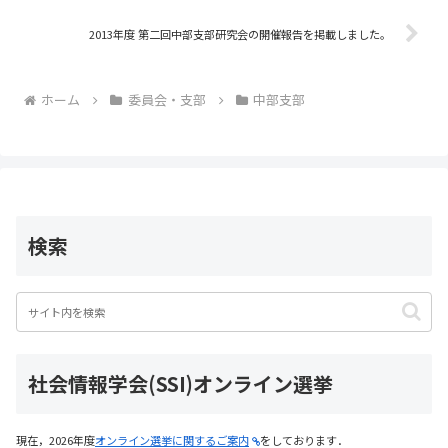
o
2013年度 第二回中部支部研究会の開催報告を掲載しました。
k
ホーム
委員会・支部
中部支部
検索
社会情報学会(SSI)オンライン選挙
現在，2026年度
オンライン選挙に関するご案内
をしております．