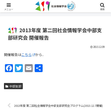
English
メニュー
検索
2013年度 第二回社会情報学会中部支
部研究会 開催報告
2013.12.09
開催報告は
こちら
から．
F
T
E
共
a
w
m
有
c
itt
ai
中部支部
e
er
l
b
o
2013年度 第二回社会情報学会中部支部研究会プログラム(2013.12.7開催)