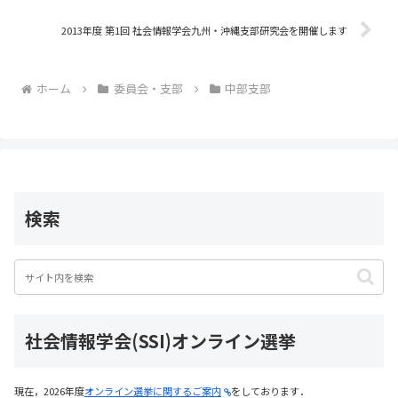
o
2013年度 第1回 社会情報学会九州・沖縄支部研究会を開催します
k
ホーム
委員会・支部
中部支部
検索
社会情報学会(SSI)オンライン選挙
現在，2026年度
オンライン選挙に関するご案内
をしております．