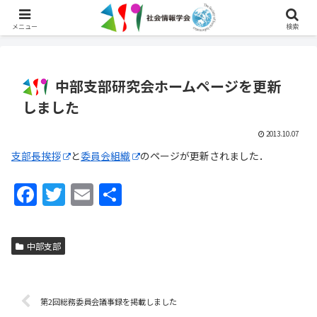
English
メニュー
検索
中部支部研究会ホームページを更新
しました
2013.10.07
支部長挨拶
と
委員会組織
のページが更新されました．
F
T
E
共
a
w
m
有
c
itt
ai
中部支部
e
er
l
b
o
第2回総務委員会議事録を掲載しました