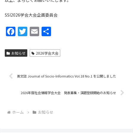
以上、よろしくお願いいたします。
SSI2026学会大会企画委員会
F
T
E
共
a
w
m
有
c
itt
ai
お知らせ
2026学会大会
e
er
l
b
o
英文誌 Journal of Socio-Informatics Vol.18 No.1 を公開しました
o
2026年度社会情報学会大会 発表募集・演題登録開始のお知らせ
k
ホーム
お知らせ